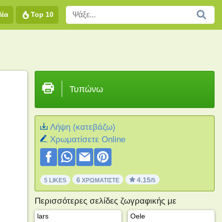
Νέα
Top 10
Τυπώνω
Λήψη (κατεβάζω)
Xρωματίσετε Online
6
4.15
5 LIKES
ΧΡΩΜΑΤΊΣΤΕ
/5
Περισσότερες σελίδες ζωγραφικής με
lars
Oele