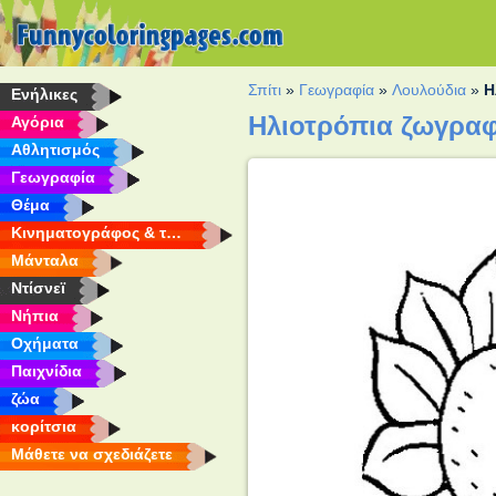
Σπίτι
»
Γεωγραφία
»
Λουλούδια
»
Η
Eνήλικες
Ηλιοτρόπια ζωγραφ
Αγόρια
Αθλητισμός
Γεωγραφία
Θέμα
Κινηματογράφος & τηλεόραση
Μάνταλα
Ντίσνεϊ
Νήπια
Οχήματα
Παιχνίδια
ζώα
κορίτσια
Μάθετε να σχεδιάζετε