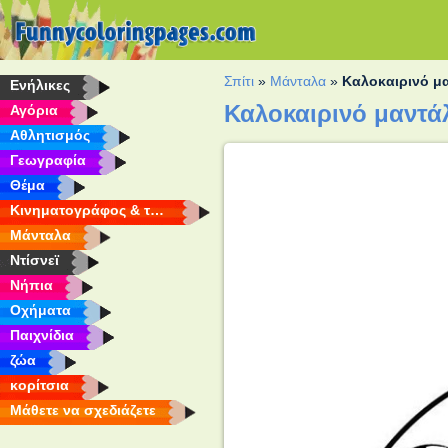
Σπίτι
»
Μάνταλα
»
Καλοκαιρινό μ
Eνήλικες
Καλοκαιρινό μαντά
Αγόρια
Αθλητισμός
Γεωγραφία
Θέμα
Κινηματογράφος & τηλεόραση
Μάνταλα
Ντίσνεϊ
Νήπια
Οχήματα
Παιχνίδια
ζώα
κορίτσια
Μάθετε να σχεδιάζετε