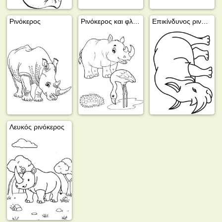
Ρινόκερος
Ρινόκερος και φλαμίνγκο
Επικίνδυνος ρινόκερος
Λευκός ρινόκερος