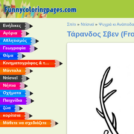
Σπίτι
»
Ντίσνεϊ
»
Ψυχρά κι Ανάποδ
Eνήλικες
Τάρανδος Σβεν (Fr
Αγόρια
Αθλητισμός
Γεωγραφία
Θέμα
Κινηματογράφος & τηλεόραση
Μάνταλα
Ντίσνεϊ
Νήπια
Οχήματα
Παιχνίδια
ζώα
κορίτσια
Μάθετε να σχεδιάζετε