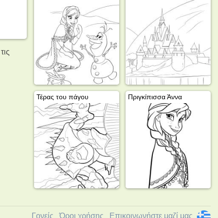
τις
Τέρας του πάγου
Πριγκίπισσα Άννα
Γονείς
Όροι χρήσης
Επικοινωνήστε μαζί μας