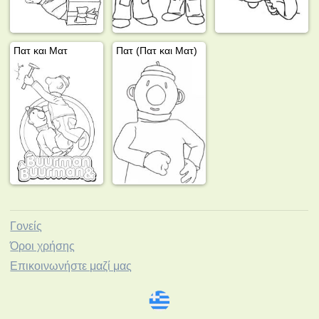
Πατ και Ματ
Πατ (Πατ και Ματ)
Γονείς
Όροι χρήσης
Επικοινωνήστε μαζί μας