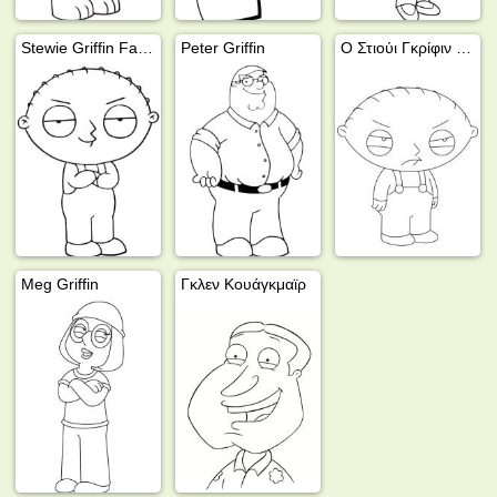
Stewie Griffin Family Guy
Peter Griffin
Ο Στιούι Γκρίφιν λυπημένος
Meg Griffin
Γκλεν Κουάγκμαϊρ