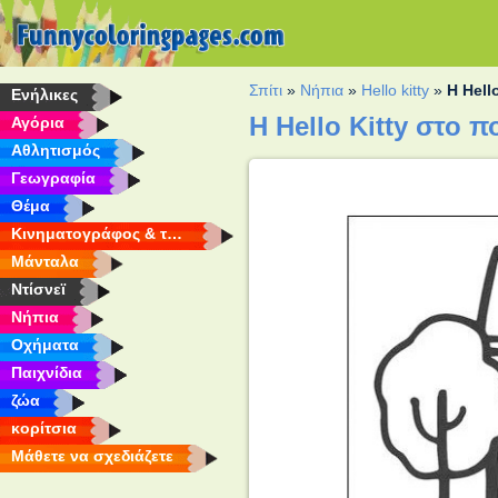
Σπίτι
»
Νήπια
»
Hello kitty
»
Η Hell
Eνήλικες
Η Hello Kitty στο
Αγόρια
Αθλητισμός
Γεωγραφία
Θέμα
Κινηματογράφος & τηλεόραση
Μάνταλα
Ντίσνεϊ
Νήπια
Οχήματα
Παιχνίδια
ζώα
κορίτσια
Μάθετε να σχεδιάζετε