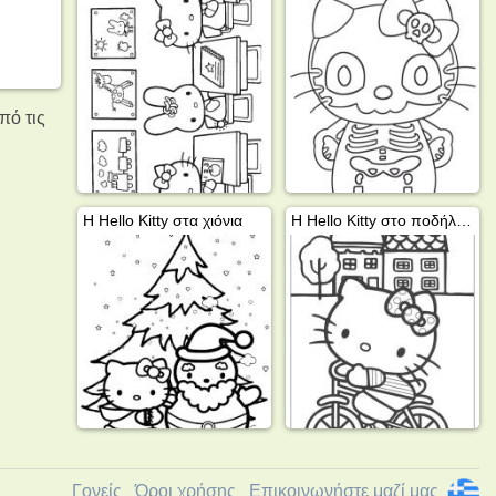
πό τις
Η Hello Kitty στα χιόνια
Η Hello Kitty στο ποδήλατο
Γονείς
Όροι χρήσης
Επικοινωνήστε μαζί μας