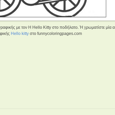
αφικής με τον Η Hello Kitty στο ποδήλατο. Ή χρωματίστε μία α
αφικής
Hello kitty
στο funnycoloringpages.com