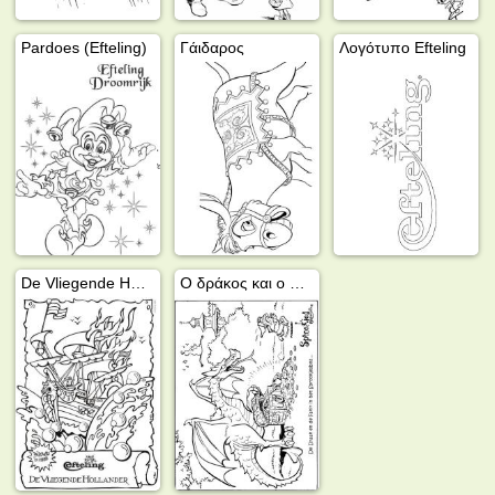
Pardoes (Efteling)
Γάιδαρος
Λογότυπο Efteling
De Vliegende Hollander (Efteling)
Ο δράκος και ο φακίρης στο παραμυθένιο δάσος