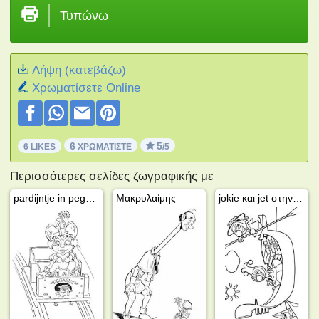
Τυπώνω
Λήψη (κατεβάζω)
Xρωματίσετε Online
6
5
6 LIKES
ΧΡΩΜΑΤΊΣΤΕ
/5
Περισσότερες σελίδες ζωγραφικής με
pardijntje in pegasus
Μακρυλαίμης
jokie και jet στην Ιταλία