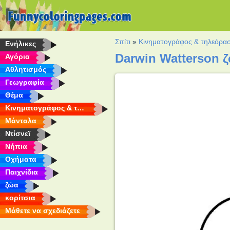
Σπίτι
»
Κινηματογράφος & τηλεόρα
Eνήλικες
Darwin Watterson 
Αγόρια
Αθλητισμός
Γεωγραφία
Θέμα
Κινηματογράφος & τηλεόραση
Μάνταλα
Ντίσνεϊ
Νήπια
Οχήματα
Παιχνίδια
ζώα
κορίτσια
Μάθετε να σχεδιάζετε