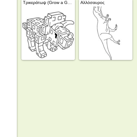
Τρικεράτωψ (Grow a Garden)
Αλλόσαυρος