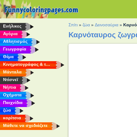
Σπίτι
»
ζώα
»
Δεινοσαύρια
»
Καρνό
Eνήλικες
Καρνόταυρος ζωγρ
Αγόρια
Αθλητισμός
Γεωγραφία
Θέμα
Κινηματογράφος & τηλεόραση
Μάνταλα
Ντίσνεϊ
Νήπια
Οχήματα
Παιχνίδια
ζώα
κορίτσια
Μάθετε να σχεδιάζετε