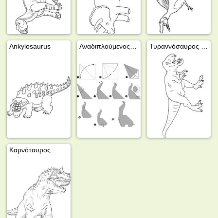
Ankylosaurus
Αναδιπλούμενος δεινόσαυρος
Τυραννόσαυρος Ρεξ
Καρνόταυρος