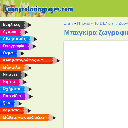
Σπίτι
»
Ντίσνεϊ
»
Το Βιβλίο της Ζού
Eνήλικες
Μπαγκίρα ζωγραφι
Αγόρια
Αθλητισμός
Γεωγραφία
Θέμα
Κινηματογράφος & τηλεόραση
Μάνταλα
Ντίσνεϊ
Νήπια
Οχήματα
Παιχνίδια
ζώα
κορίτσια
Μάθετε να σχεδιάζετε