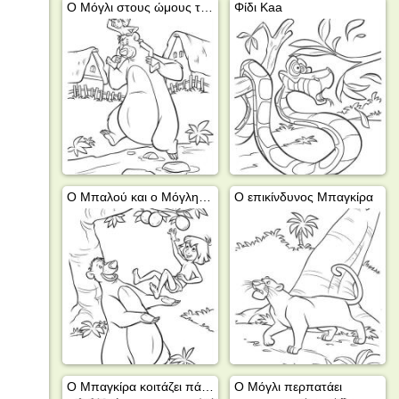
Ο Μόγλι στους ώμους του Μπαλού
Φίδι Kaa
Ο Μπαλού και ο Μόγλης παίζουν
Ο επικίνδυνος Μπαγκίρα
Ο Μπαγκίρα κοιτάζει πάνω από τον ώμο του
Ο Μόγλι περπατάει