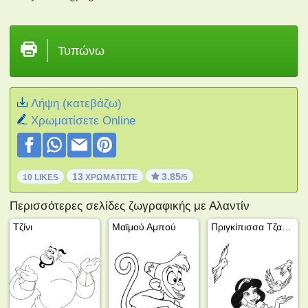
Τυπώνω
Λήψη (κατεβάζω)
Xρωματίσετε Online
13
3.85
10 LIKES
ΧΡΩΜΑΤΊΣΤΕ
/5
Περισσότερες σελίδες ζωγραφικής με Αλαντίν
Τζίνι
Μαϊμού Αμπού
Πριγκίπισσα Τζασμίν