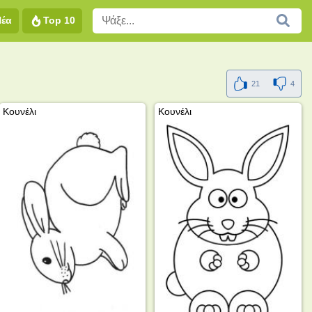
Νέα
Top 10
21
4
Κουνέλι
Κουνέλι