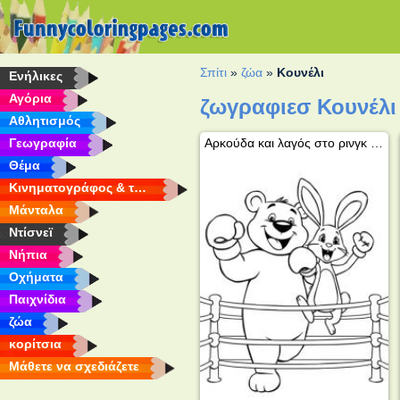
Σπίτι
»
ζώα
»
Κουνέλι
Eνήλικες
Αγόρια
ζωγραφιεσ Κουνέλι
Αθλητισμός
Γεωγραφία
Αρκούδα και λαγός στο ρινγκ του μποξ
Θέμα
Κινηματογράφος & τηλεόραση
Μάνταλα
Ντίσνεϊ
Νήπια
Οχήματα
Παιχνίδια
ζώα
κορίτσια
Μάθετε να σχεδιάζετε