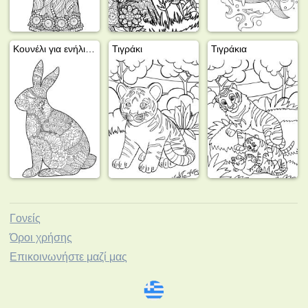
Κουνέλι για ενήλικες
Τιγράκι
Τιγράκια
Γονείς
Όροι χρήσης
Επικοινωνήστε μαζί μας