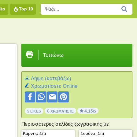
Νέα
Top 10
Τυπώνω
Λήψη (κατεβάζω)
Xρωματίσετε Online
6
4.15
5 LIKES
ΧΡΩΜΑΤΊΣΤΕ
/5
Περισσότερες σελίδες ζωγραφικής με
Κάρντιφ Σίτι
Σουόνσι Σίτι