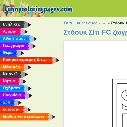
Σπίτι
»
Αθλητισμός
»
»
»
Στόουκ Σ
Eνήλικες
Στόουκ Σίτι FC ζω
Αγόρια
Αθλητισμός
Γεωγραφία
Θέμα
Κινηματογράφος & τηλεόραση
Μάνταλα
Ντίσνεϊ
Νήπια
Οχήματα
Παιχνίδια
ζώα
κορίτσια
Μάθετε να σχεδιάζετε