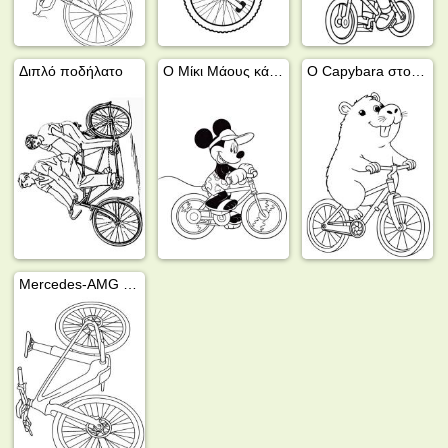
Διπλό ποδήλατο
Ο Μίκι Μάους κάνει ποδήλατο
Ο Capybara στο ποδήλατο
Mercedes-AMG F1 e-bike