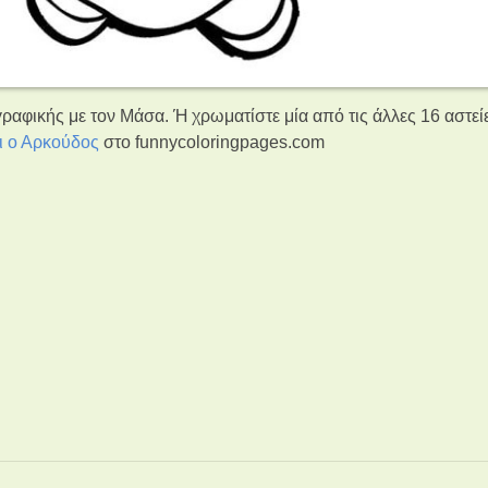
ραφικής με τον Μάσα. Ή χρωματίστε μία από τις άλλες 16 αστεί
ι ο Αρκούδος
στο funnycoloringpages.com