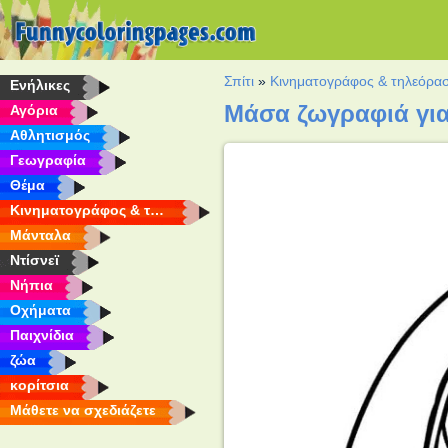
Σπίτι
»
Κινηματογράφος & τηλεόρα
Eνήλικες
Μάσα ζωγραφιά γι
Αγόρια
Αθλητισμός
Γεωγραφία
Θέμα
Κινηματογράφος & τηλεόραση
Μάνταλα
Ντίσνεϊ
Νήπια
Οχήματα
Παιχνίδια
ζώα
κορίτσια
Μάθετε να σχεδιάζετε