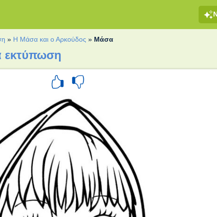
ση
»
Η Μάσα και ο Αρκούδος
»
Μάσα
α εκτύπωση