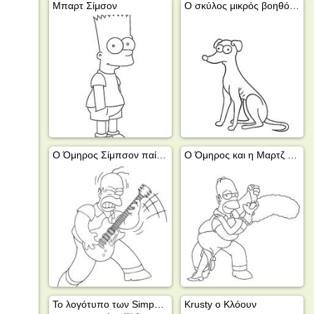
Μπαρτ Σίμσον
Ο σκύλος μικρός βοηθός του Άγιου Βασίλη
Ο Όμηρος Σίμπσον παίζει κιθάρα
Ο Όμηρος και η Μαρτζ Σίμπσον χορεύουν
Το λογότυπο των Simpsons
Krusty ο Κλόουν