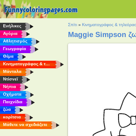
Σπίτι
»
Κινηματογράφος & τηλεόρα
Eνήλικες
Maggie Simpson ζ
Αγόρια
Αθλητισμός
Γεωγραφία
Θέμα
Κινηματογράφος & τηλεόραση
Μάνταλα
Ντίσνεϊ
Νήπια
Οχήματα
Παιχνίδια
ζώα
κορίτσια
Μάθετε να σχεδιάζετε