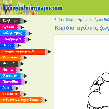
Σπίτι
»
Θέμα
»
Ημέρα του Αγίου Βα
Eνήλικες
Καρδιά αγάπης ζω
Αγόρια
Αθλητισμός
Γεωγραφία
Θέμα
Κινηματογράφος & τηλεόραση
Μάνταλα
Ντίσνεϊ
Νήπια
Οχήματα
Παιχνίδια
ζώα
κορίτσια
Μάθετε να σχεδιάζετε