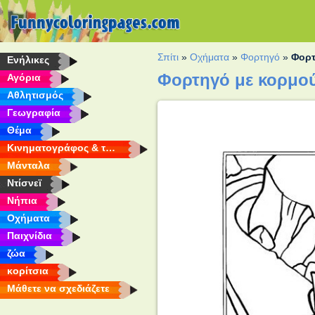
Σπίτι
»
Οχήματα
»
Φορτηγό
»
Φορτ
Eνήλικες
Φορτηγό με κορμού
Αγόρια
Αθλητισμός
Γεωγραφία
Θέμα
Κινηματογράφος & τηλεόραση
Μάνταλα
Ντίσνεϊ
Νήπια
Οχήματα
Παιχνίδια
ζώα
κορίτσια
Μάθετε να σχεδιάζετε