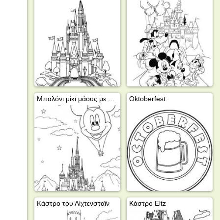
Μπαλόνι μίκι μάους με κάστρο Ντίσνεϊλαντ
Oktoberfest
Κάστρο του Λίχτενσταϊν
Κάστρο Eltz