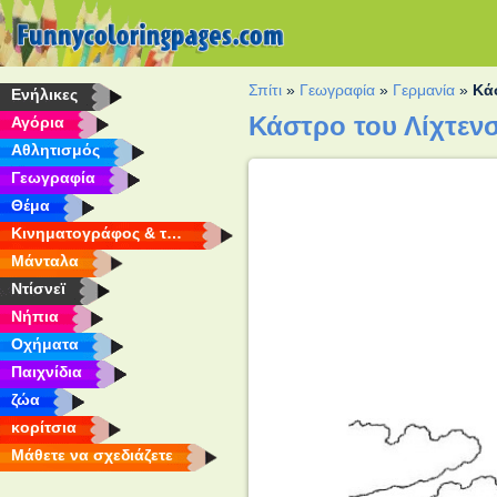
Σπίτι
»
Γεωγραφία
»
Γερμανία
»
Κά
Eνήλικες
Κάστρο του Λίχτεν
Αγόρια
Αθλητισμός
Γεωγραφία
Θέμα
Κινηματογράφος & τηλεόραση
Μάνταλα
Ντίσνεϊ
Νήπια
Οχήματα
Παιχνίδια
ζώα
κορίτσια
Μάθετε να σχεδιάζετε