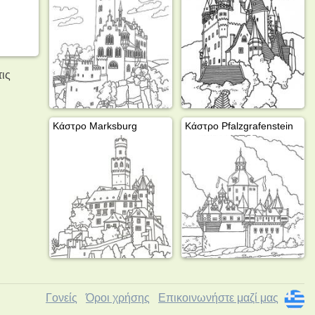
τις
Κάστρο Marksburg
Κάστρο Pfalzgrafenstein
Γονείς
Όροι χρήσης
Επικοινωνήστε μαζί μας