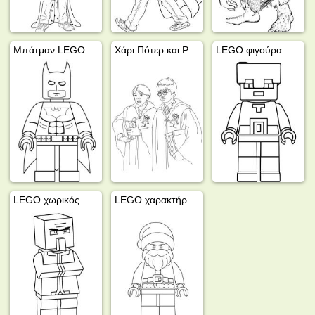
Μπάτμαν LEGO
Χάρι Πότερ και Ρον Ουέσλι
LEGO φιγούρα Minecraft
LEGO χωρικός Minecraft
LEGO χαρακτήρας Άγιος Βασίλης