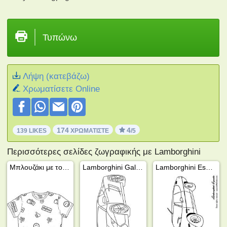
Τυπώνω
Λήψη (κατεβάζω)
Xρωματίσετε Online
174
4
139 LIKES
ΧΡΩΜΑΤΊΣΤΕ
/5
Περισσότερες σελίδες ζωγραφικής με Lamborghini
Μπλουζάκι με το λογότυπο της Knolpower
Lamborghini Gallardo
Lamborghini Espada