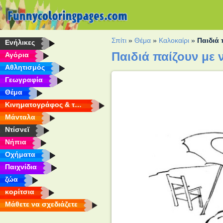
Σπίτι
»
Θέμα
»
Καλοκαίρι
»
Παιδιά 
Eνήλικες
Παιδιά παίζουν με
Αγόρια
Αθλητισμός
Γεωγραφία
Θέμα
Κινηματογράφος & τηλεόραση
Μάνταλα
Ντίσνεϊ
Νήπια
Οχήματα
Παιχνίδια
ζώα
κορίτσια
Μάθετε να σχεδιάζετε