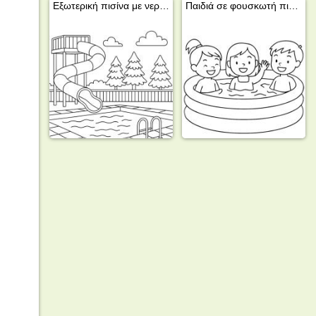
Εξωτερική πισίνα με νεροτσουλήθρα
Παιδιά σε φουσκωτή πισίνα