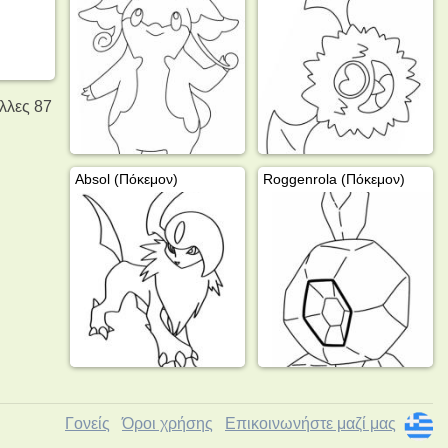
άλλες 87
Absol (Πόκεμον)
Roggenrola (Πόκεμον)
Γονείς
Όροι χρήσης
Επικοινωνήστε μαζί μας