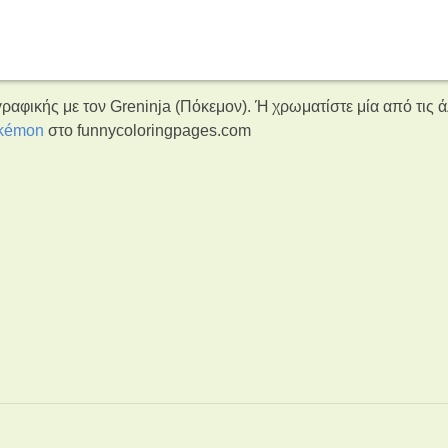
ραφικής με τον Greninja (Πόκεμον). Ή χρωματίστε μία από τις 
kémon
στο funnycoloringpages.com