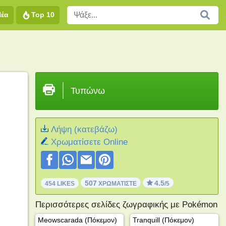
Νέα
Top 10
Τυπώνω
Λήψη (κατεβάζω)
Xρωματίσετε Online
507
4.5
454 LIKES
ΧΡΩΜΑΤΊΣΤΕ
/5
Περισσότερες σελίδες ζωγραφικής με Pokémon
Meowscarada (Πόκεμον)
Tranquill (Πόκεμον)