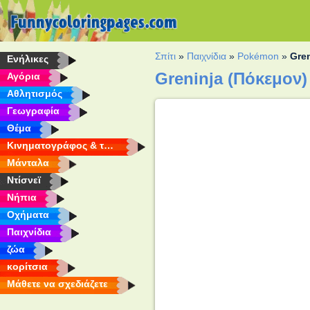
Σπίτι
»
Παιχνίδια
»
Pokémon
»
Gre
Eνήλικες
Greninja (Πόκεμον
Αγόρια
Αθλητισμός
Γεωγραφία
Θέμα
Κινηματογράφος & τηλεόραση
Μάνταλα
Ντίσνεϊ
Νήπια
Οχήματα
Παιχνίδια
ζώα
κορίτσια
Μάθετε να σχεδιάζετε