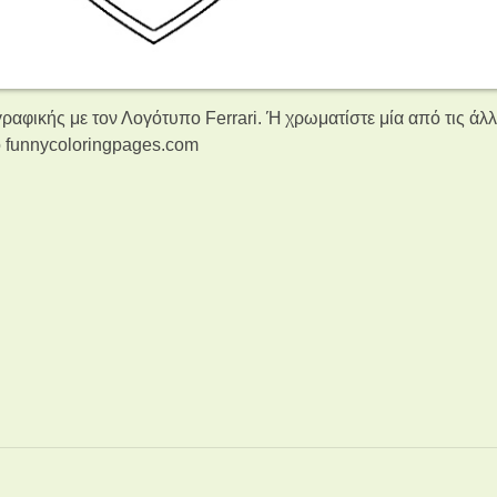
ραφικής με τον Λογότυπο Ferrari. Ή χρωματίστε μία από τις άλ
 funnycoloringpages.com