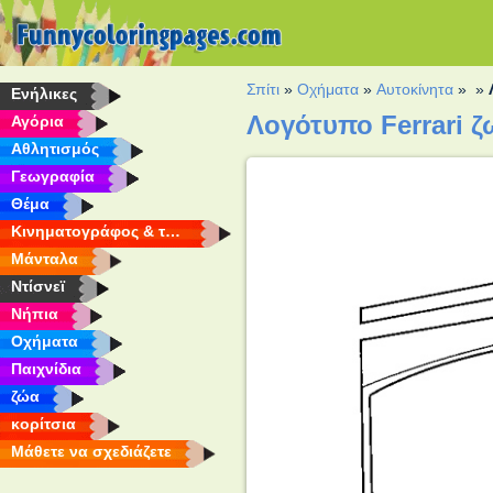
Σπίτι
»
Οχήματα
»
Αυτοκίνητα
»
»
Eνήλικες
Λογότυπο Ferrari 
Αγόρια
Αθλητισμός
Γεωγραφία
Θέμα
Κινηματογράφος & τηλεόραση
Μάνταλα
Ντίσνεϊ
Νήπια
Οχήματα
Παιχνίδια
ζώα
κορίτσια
Μάθετε να σχεδιάζετε