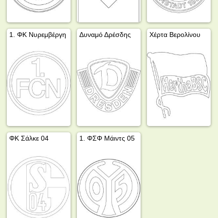
1. ΦΚ Νυρεμβέργη
Δυναμό Δρέσδης
Χέρτα Βερολίνου
ΦΚ Σάλκε 04
1. ΦΣΦ Μάιντς 05