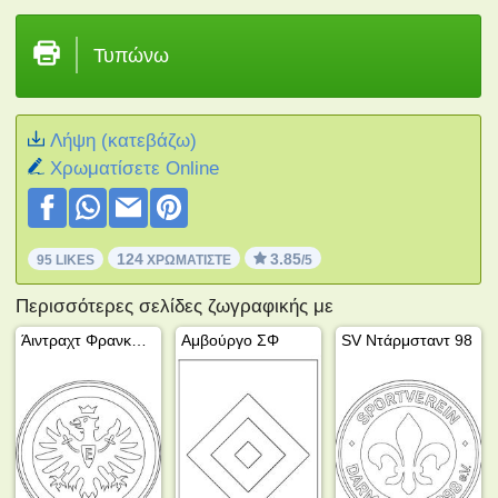
Τυπώνω
Λήψη (κατεβάζω)
Xρωματίσετε Online
124
3.85
95 LIKES
ΧΡΩΜΑΤΊΣΤΕ
/5
Περισσότερες σελίδες ζωγραφικής με
Άιντραχτ Φρανκφούρτης
Αμβούργο ΣΦ
SV Ντάρμσταντ 98