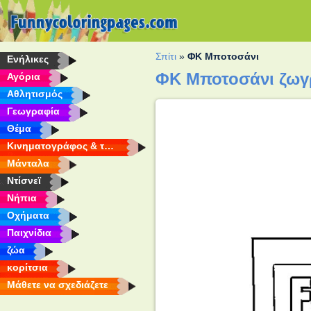
Σπίτι
»
ΦΚ Μποτοσάνι
Eνήλικες
ΦΚ Μποτοσάνι ζωγ
Αγόρια
Αθλητισμός
Γεωγραφία
Θέμα
Κινηματογράφος & τηλεόραση
Μάνταλα
Ντίσνεϊ
Νήπια
Οχήματα
Παιχνίδια
ζώα
κορίτσια
Μάθετε να σχεδιάζετε