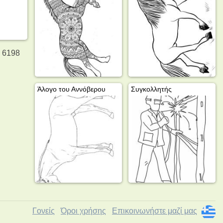
ς 6198
Άλογο του Αννόβερου
Συγκολλητής
Γονείς
Όροι χρήσης
Επικοινωνήστε μαζί μας