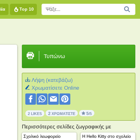
Νέα
Top 10
Τυπώνω
Λήψη (κατεβάζω)
Xρωματίσετε Online
2
5
2 LIKES
ΧΡΩΜΑΤΊΣΤΕ
/5
Περισσότερες σελίδες ζωγραφικής με
Σχολικό λεωφορείο
Η Hello Kitty στο σχολείο