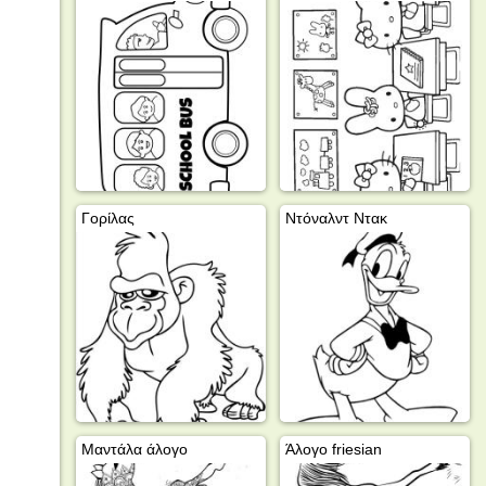
Γορίλας
Ντόναλντ Ντακ
Μαντάλα άλογο
Άλογο friesian