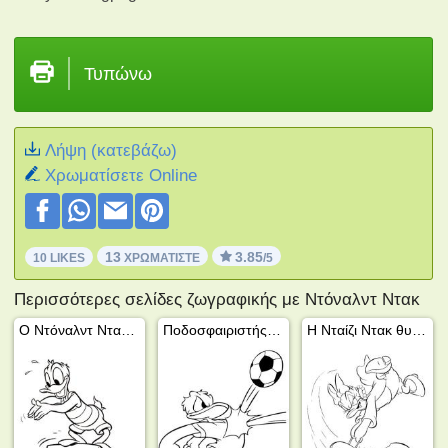
Τυπώνω
Λήψη (κατεβάζω)
Xρωματίσετε Online
13
3.85
10 LIKES
ΧΡΩΜΑΤΊΣΤΕ
/5
Περισσότερες σελίδες ζωγραφικής με Ντόναλντ Ντακ
Ο Ντόναλντ Ντακ βουτάει
Ποδοσφαιριστής Ντόναλντ Ντακ
Η Νταίζι Ντακ θυμωμένη με τον Ντόναλντ Ντακ