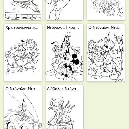
Χριστουγεννιάτικα στολίδια με τον Ντόναλντ Ντακ
Ντόναλντ, Γκούφι και Μίκι
Ο Ντόναλντ Ντακ απλώνει μπουγάδα
Ο Ντόναλντ Ντακ φρενάρει με το αυτοκίνητο
Διάβολος Ντόναλντ Ντακ