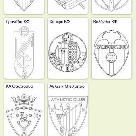
Γρανάδα ΚΦ
Χετάφε ΚΦ
Βαλένθια ΚΦ
ΚΑ Οσασούνα
Αθλέτικ Μπιλμπάο