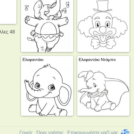
λλες 48
Ελεφαντάκι
Ελεφαντάκι Ντάμπο
Γονείς
Όροι χρήσης
Επικοινωνήστε μαζί μας