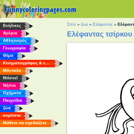
Σπίτι
»
ζώα
»
Ελέφαντας
»
Ελέφαντ
Eνήλικες
Ελέφαντας τσίρκου
Αγόρια
Αθλητισμός
Γεωγραφία
Θέμα
Κινηματογράφος & τηλεόραση
Μάνταλα
Ντίσνεϊ
Νήπια
Οχήματα
Παιχνίδια
ζώα
κορίτσια
Μάθετε να σχεδιάζετε