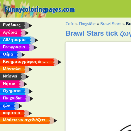
Σπίτι
»
Παιχνίδια
»
Brawl Stars
»
Br
Eνήλικες
Brawl Stars tick ζ
Αγόρια
Αθλητισμός
Γεωγραφία
Θέμα
Κινηματογράφος & τηλεόραση
Μάνταλα
Ντίσνεϊ
Νήπια
Οχήματα
Παιχνίδια
ζώα
κορίτσια
Μάθετε να σχεδιάζετε