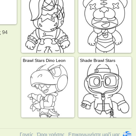
ς 94
Brawl Stars Dino Leon
Shade Brawl Stars
Γονείς
Όροι χρήσης
Επικοινωνήστε μαζί μας