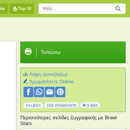
Νέα
Top 10
Τυπώνω
Λήψη (κατεβάζω)
Xρωματίσετε Online
102
3.65
74 LIKES
ΧΡΩΜΑΤΊΣΤΕ
/5
Περισσότερες σελίδες ζωγραφικής με Brawl
Stars