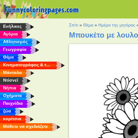
Σπίτι
»
Θέμα
»
Ημέρα της μητέρας
Eνήλικες
Μπουκέτο με λουλο
Αγόρια
Αθλητισμός
Γεωγραφία
Θέμα
Κινηματογράφος & τηλεόραση
Μάνταλα
Ντίσνεϊ
Νήπια
Οχήματα
Παιχνίδια
ζώα
κορίτσια
Μάθετε να σχεδιάζετε