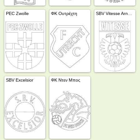
PEC Zwolle
ΦΚ Ουτρέχτη
SBV Vitesse Arnhem
SBV Excelsior
ΦΚ Ντεν Μπος