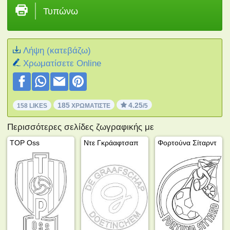
Τυπώνω
Λήψη (κατεβάζω)
Xρωματίσετε Online
185
4.25
158 LIKES
ΧΡΩΜΑΤΊΣΤΕ
/5
Περισσότερες σελίδες ζωγραφικής με
TOP Oss
Ντε Γκράαφτσαπ
Φορτούνα Σίταρντ