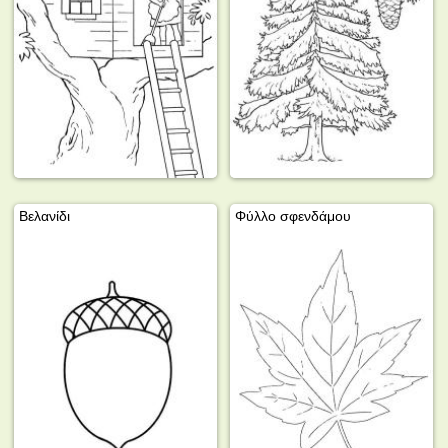
Βελανίδι
Φύλλο σφενδάμου