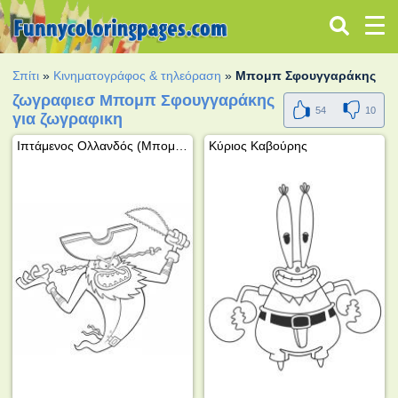
Σπίτι
»
Κινηματογράφος & τηλεόραση
»
Μπομπ Σφουγγαράκης
ζωγραφιεσ Μπομπ Σφουγγαράκης
54
10
για ζωγραφικη
Ιπτάμενος Ολλανδός (Μπομπ Σφουγγαράκης)
Κύριος Καβούρης