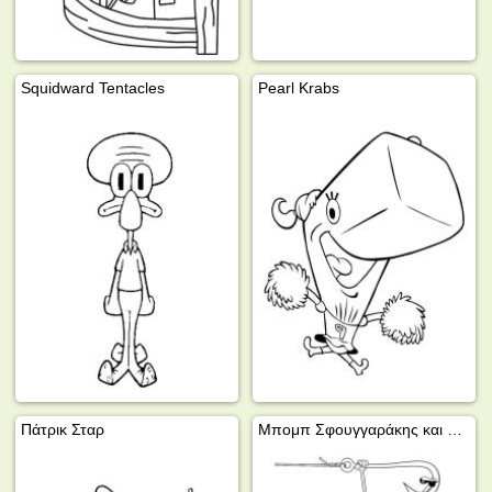
Squidward Tentacles
Pearl Krabs
Πάτρικ Σταρ
Μπομπ Σφουγγαράκης και Πάτρικ Σταρ