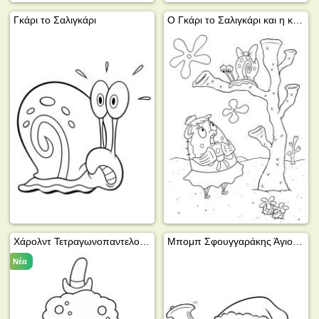
Γκάρι το Σαλιγκάρι
Ο Γκάρι το Σαλιγκάρι και η κυρία Πουφ
Χάρολντ Τετραγωνοπαντελονής
Μπομπ Σφουγγαράκης Άγιος Βασίλης
Νέα