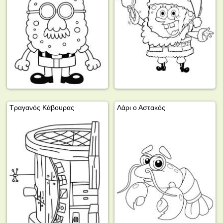
Τραγανός Κάβουρας
Λάρι ο Αστακός