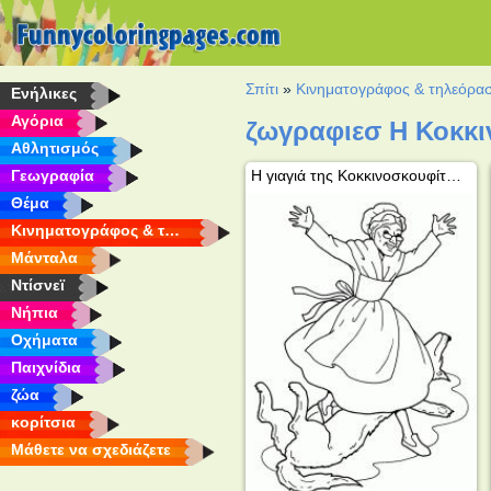
Σπίτι
»
Κινηματογράφος & τηλεόρα
Eνήλικες
Αγόρια
ζωγραφιεσ H Κοκκι
Αθλητισμός
Γεωγραφία
Η γιαγιά της Κοκκινοσκουφίτσας σώζεται
Θέμα
Κινηματογράφος & τηλεόραση
Μάνταλα
Ντίσνεϊ
Νήπια
Οχήματα
Παιχνίδια
ζώα
κορίτσια
Μάθετε να σχεδιάζετε