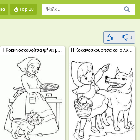
Νέα
Top 10
4
1
Η Κοκκινοσκουφίτσα ψήνει μπισκότα
Η Κοκκινοσκουφίτσα και ο λύκος