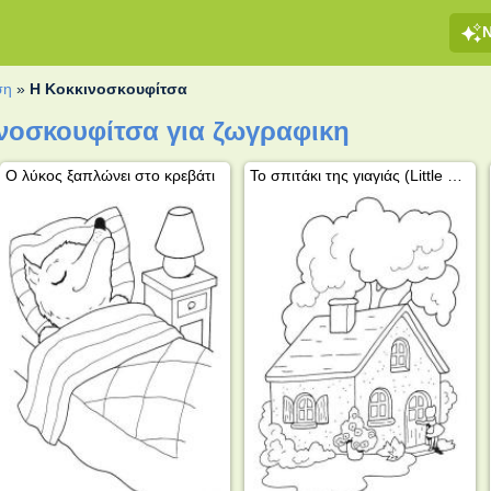
ση
»
H Κοκκινοσκουφίτσα
νοσκουφίτσα για ζωγραφικη
Ο λύκος ξαπλώνει στο κρεβάτι
Το σπιτάκι της γιαγιάς (Little Red Riding Hood)