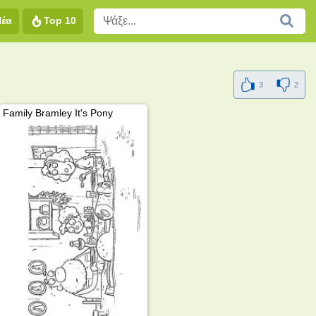
Νέα
Top 10
3
2
Family Bramley It's Pony