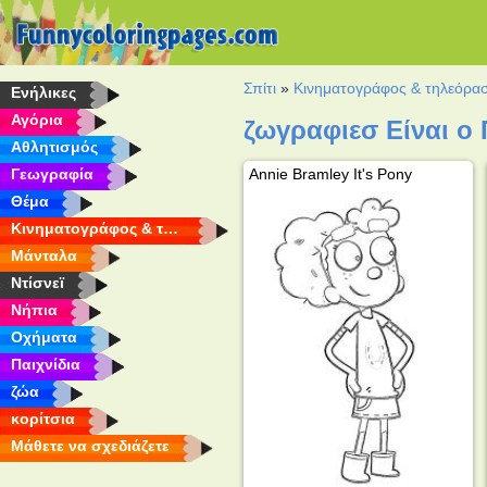
Σπίτι
»
Κινηματογράφος & τηλεόρα
Eνήλικες
Αγόρια
ζωγραφιεσ Είναι ο
Αθλητισμός
Γεωγραφία
Annie Bramley It's Pony
Θέμα
Κινηματογράφος & τηλεόραση
Μάνταλα
Ντίσνεϊ
Νήπια
Οχήματα
Παιχνίδια
ζώα
κορίτσια
Μάθετε να σχεδιάζετε