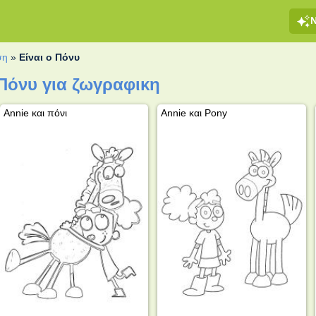
ση
»
Είναι ο Πόνυ
 Πόνυ για ζωγραφικη
Annie και πόνι
Annie και Pony