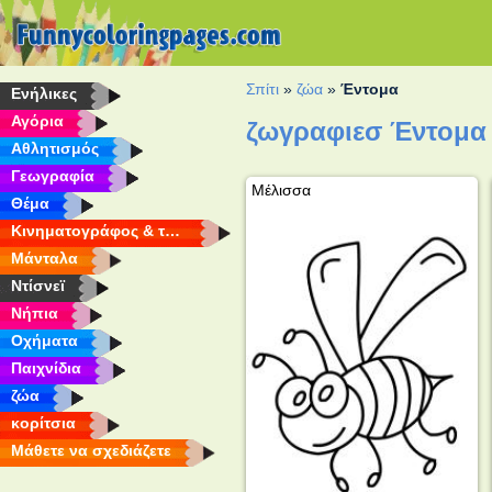
Σπίτι
»
ζώα
»
Έντομα
Eνήλικες
Αγόρια
ζωγραφιεσ Έντομα 
Αθλητισμός
Γεωγραφία
Μέλισσα
Θέμα
Κινηματογράφος & τηλεόραση
Μάνταλα
Ντίσνεϊ
Νήπια
Οχήματα
Παιχνίδια
ζώα
κορίτσια
Μάθετε να σχεδιάζετε