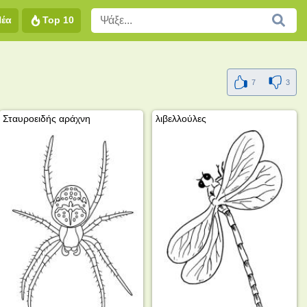
Νέα
Top 10
7
3
Σταυροειδής αράχνη
λιβελλούλες