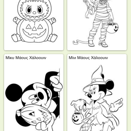
Μίκυ Μάους Χάλοουιν
Μίνι Μάους Χάλοουιν