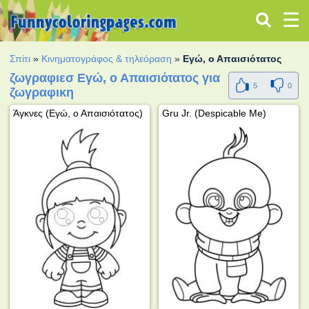
Σπίτι
»
Κινηματογράφος & τηλεόραση
»
Εγώ, ο Απαισιότατος
ζωγραφιεσ Εγώ, ο Απαισιότατος για
5
0
ζωγραφικη
Άγκνες (Εγώ, ο Απαισιότατος)
Gru Jr. (Despicable Me)