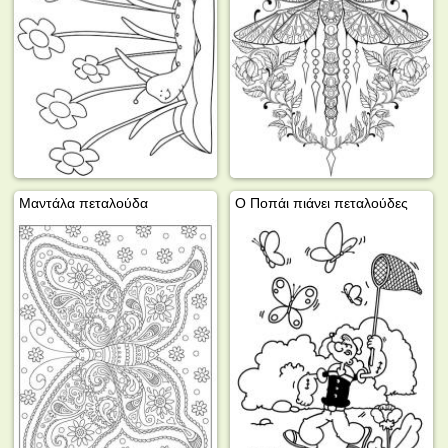
Μαντάλα πεταλούδα
Ο Ποπάι πιάνει πεταλούδες