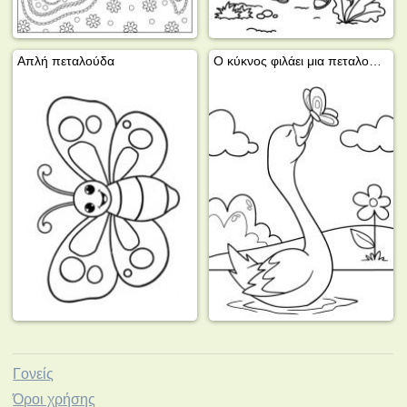
Απλή πεταλούδα
Ο κύκνος φιλάει μια πεταλούδα
Γονείς
Όροι χρήσης