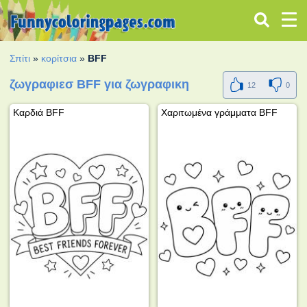
Σπίτι
»
κορίτσια
»
BFF
ζωγραφιεσ BFF για ζωγραφικη
12
0
Καρδιά BFF
Χαριτωμένα γράμματα BFF