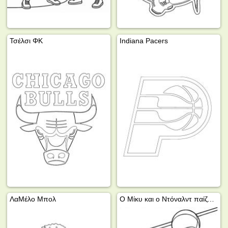
Τσέλσι ΦΚ
Indiana Pacers
ΛαΜέλο Μπολ
Ο Μίκυ και ο Ντόναλντ παίζουν μπάσκετ