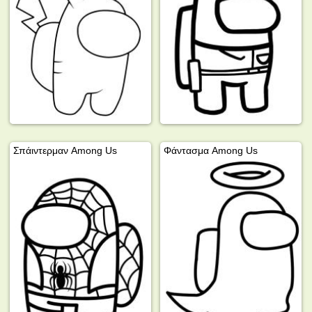
Σπάιντερμαν Among Us
Φάντασμα Among Us