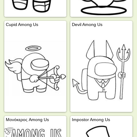
Cupid Among Us
Devil Among Us
Μονόκερος Among Us
Impostor Among Us