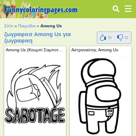
Σπίτι
»
Παιχνίδια
»
Among Us
ζωγραφιεσ Among Us για
70
21
ζωγραφικη
Among Us (Κουμπί Σαμποτάζ)
Αστροναύτης Among Us